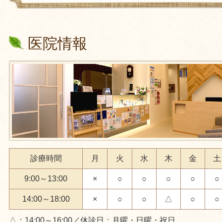
医院情報
診療時間
月
火
水
木
金
土
9:00～13:00
×
○
○
○
○
○
14:00～18:00
×
○
○
△
○
○
△：14:00～16:00／休診日：月曜・日曜・祝日