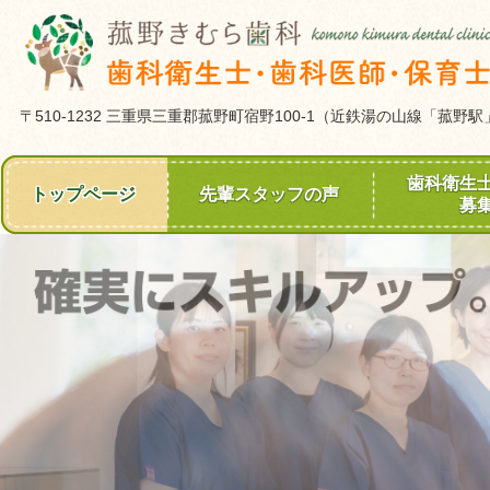
〒510-1232 三重県三重郡菰野町宿野100-1（近鉄湯の山線「菰野
歯科衛生
トップページ
先輩スタッフの声
募